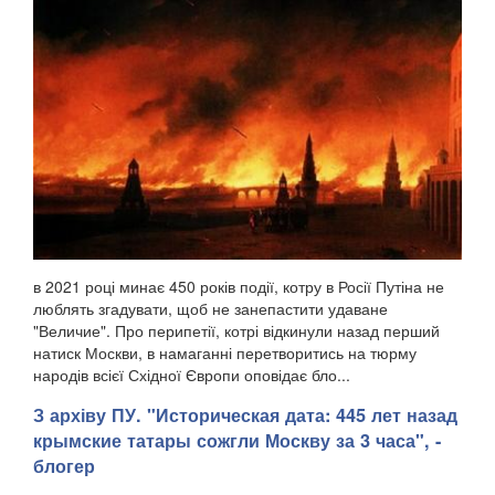
в 2021 році минає 450 років події, котру в Росії Путіна не
люблять згадувати, щоб не занепастити удаване
"Величие". Про перипетії, котрі відкинули назад перший
натиск Москви, в намаганні перетворитись на тюрму
народів всієї Східної Європи оповідає бло...
З архіву ПУ. "Историческая дата: 445 лет назад
крымские татары сожгли Москву за 3 часа", -
блогер