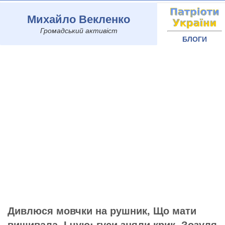
Михайло Векленко
Громадський активіст
БЛОГИ
Дивлюся мовчки на рушник, Що мати
вишивала, І чую: гуси зняли крик, Зозуля