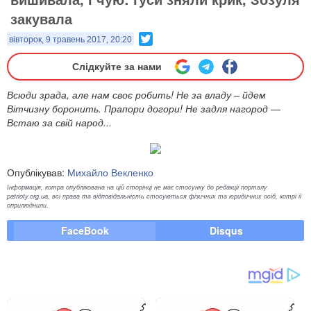
закувала
Twitter
вівторок, 9 травень 2017, 20:20
Слідкуйте за нами
Всюди зрада, але нам своє робить! Не за владу – йдем
Вітчизну боронить. Прапори догори! Не задля нагород —
Встаю за свій народ...
Опублікував:
Михайло Векленко
Інформація, котра опублікована на цій сторінці не має стосунку до редакції порталу
patrioty.org.ua, всі права та відповідальність стосуються фізичних та юридичних осіб, котрі її
оприлюднили.
FaceBook
Disqus