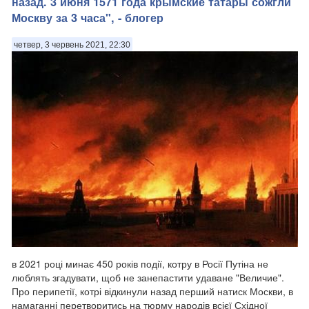
назад. 3 июня 1571 года крымские татары сожгли
Москву за 3 часа", - блогер
четвер, 3 червень 2021, 22:30
в 2021 році минає 450 років події, котру в Росії Путіна не
люблять згадувати, щоб не занепастити удаване "Величие".
Про перипетії, котрі відкинули назад перший натиск Москви, в
намаганні перетворитись на тюрму народів всієї Східної