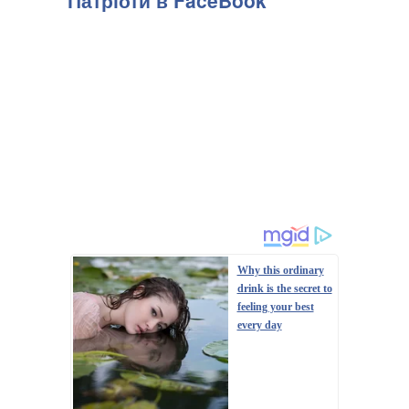
Патріоти в FaceBook
Why this ordinary
drink is the secret to
feeling your best
every day