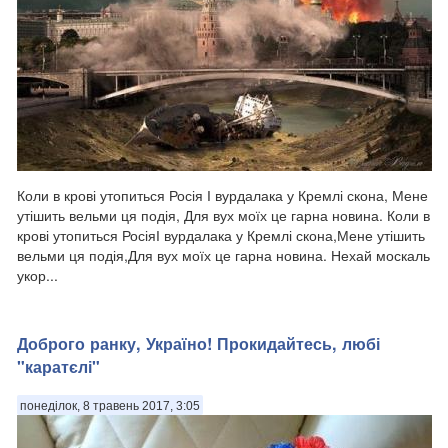
Коли в крові утопиться Росія І вурдалака у Кремлі скона, Мене
утішить вельми ця подія, Для вух моїх це гарна новина. Коли в
крові утопиться РосіяІ вурдалака у Кремлі скона,Мене утішить
вельми ця подія,Для вух моїх це гарна новина. Нехай москаль
укор...
Доброго ранку, Україно! Прокидайтесь, любі
"каратєлі"
понеділок, 8 травень 2017, 3:05