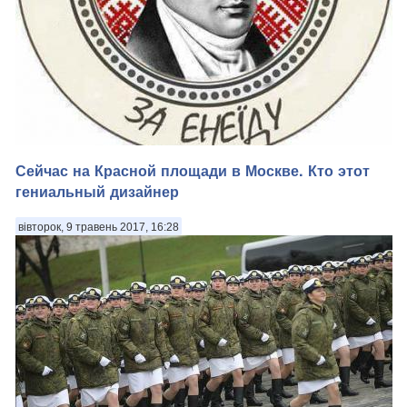
Сейчас на Красной площади в Москве. Кто этот
Всюди зрада, але нам своє робить! Не за владу – йдем
гениальный дизайнер
Вітчизну боронить. Прапори догори! Не задля нагород —
Встаю за свій народ...
вівторок, 9 травень 2017, 16:28