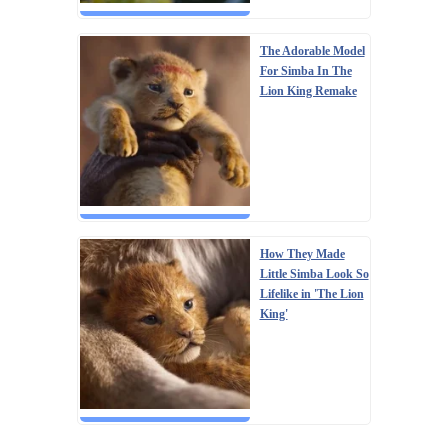
The Adorable Model
For Simba In The
Lion King Remake
How They Made
Little Simba Look So
Lifelike in 'The Lion
King'