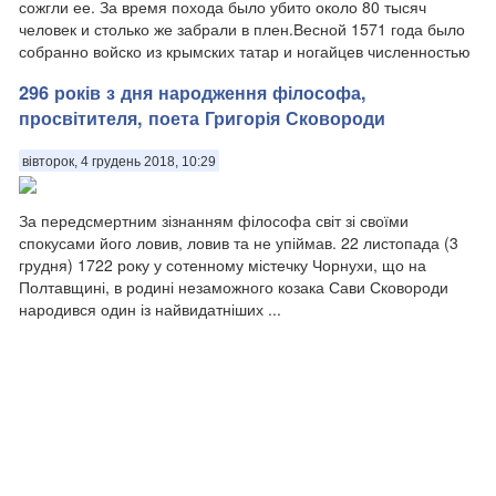
сожгли ее. За время похода было убито около 80 тысяч
человек и столько же забрали в плен.Весной 1571 года было
собранно войско из крымских татар и ногайцев численностью
свыше 40 тысяч человек. 2 июн...
296 років з дня народження філософа,
просвітителя, поета Григорія Сковороди
вівторок, 4 грудень 2018, 10:29
За передсмертним зізнанням філософа світ зі своїми
спокусами його ловив, ловив та не упіймав. 22 листопада (3
грудня) 1722 року у сотенному містечку Чорнухи, що на
Полтавщині, в родині незаможного козака Сави Сковороди
народився один із найвидатніших ...